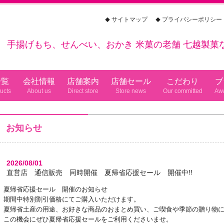
サイトマップ
プライバシーポリシー
手揚げもち、せんべい、おかき
米菓の老舗 七越製菓
一覧
会社情報
店舗案内
店舗セール
こだわり
ブ
お知らせ
2026/08/01
直営店 通信販売 同時開催 夏帰省応援セール 開催中!!
夏帰省応援セール 開催のお知らせ
期間中特別割引価格にてご購入いただけます。
夏帰省土産の用途、お好きな商品のおまとめ買い、ご喫食や季節の贈り物
この機会にぜひ夏帰省応援セールをご利用くださいませ。