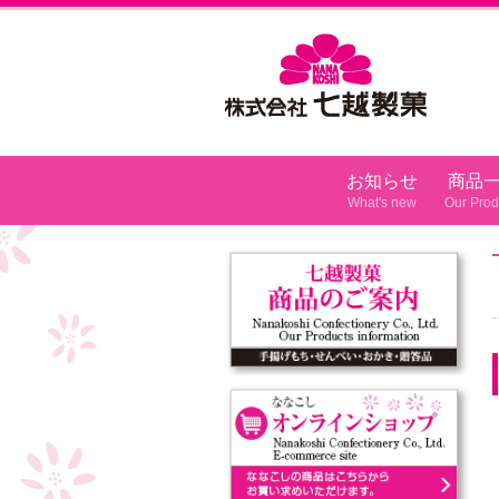
七越製菓
お知らせ
商品