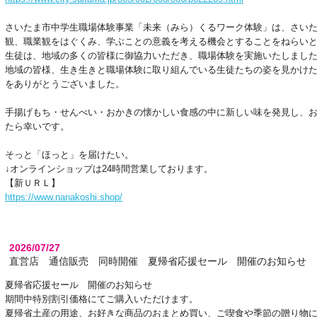
さいたま市中学生職場体験事業「未来（みら）くるワーク体験」は、さい
観、職業観をはぐくみ、学ぶことの意義を考える機会とすることをねらい
生徒は、地域の多くの皆様に御協力いただき、職場体験を実施いたしまし
地域の皆様、生き生きと職場体験に取り組んでいる生徒たちの姿を見かけ
をありがとうございました。
手揚げもち・せんべい・おかきの懐かしい食感の中に新しい味を発見し、
たら幸いです。
そっと「ほっと」を届けたい。
↓オンラインショップは24時間営業しております。
【新ＵＲＬ】
https://www.nanakoshi.shop/
2026/07/27
直営店 通信販売 同時開催 夏帰省応援セール 開催のお知らせ
夏帰省応援セール 開催のお知らせ
期間中特別割引価格にてご購入いただけます。
夏帰省土産の用途、お好きな商品のおまとめ買い、ご喫食や季節の贈り物