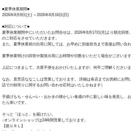
■夏季休業期間■
2026年8月8日(土) ～2026年8月16日(日)
■対応について■
夏季休業期間中にいただいたお問合せは、2026年8月17日(月)より順次回答、
のご対応をさせていただきます。
また、夏季休業前の出荷に関しては、お早めに別途担当まで直接お問い合
夏季休業明けの回答や製造出荷にお時間や日数をいただく場合がございま
上記につきまして、大変不便をおかけいたしますが、何卒ご理解ください
なお、直営店ななこしは営業しております。 詳細は各店までお気軽にお問
話での卸売りに関するお問い合わせ応対はいたしかねます）
手揚げもち・せんべい・おかきの懐かしい食感の中に新しい味を発見し、
たら幸いです。
そっと「ほっと」を届けたい。
↓オンラインショップは24時間営業しております。
【新ＵＲＬ】