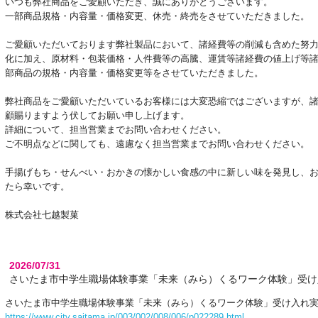
いつも弊社商品をご愛顧いただき、誠にありがとうございます。
一部商品規格・内容量・価格変更、休売・終売をさせていただきました。
ご愛顧いただいております弊社製品において、諸経費等の削減も含めた努
化に加え、原材料・包装価格・人件費等の高騰、運賃等諸経費の値上げ等
部商品の規格・内容量・価格変更等をさせていただきました。
弊社商品をご愛顧いただいているお客様には大変恐縮ではございますが、
顧賜りますよう伏してお願い申し上げます。
詳細について、担当営業までお問い合わせください。
ご不明点などに関しても、遠慮なく担当営業までお問い合わせください。
手揚げもち・せんべい・おかきの懐かしい食感の中に新しい味を発見し、
たら幸いです。
株式会社七越製菓
2026/07/31
さいたま市中学生職場体験事業「未来（みら）くるワーク体験」受け
さいたま市中学生職場体験事業「未来（みら）くるワーク体験」受け入れ
https://www.city.saitama.jp/003/002/008/006/p022289.html