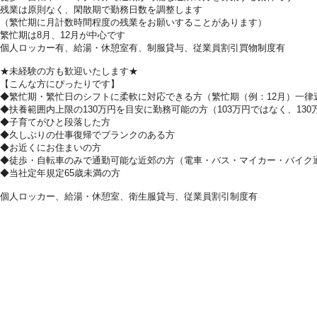
残業は原則なく、閑散期で勤務日数を調整します
（繁忙期に月計数時間程度の残業をお願いすることがあります）
繁忙期は8月、12月が中心です
個人ロッカー有、給湯・休憩室有、制服貸与、従業員割引買物制度有
★未経験の方も歓迎いたします★
【こんな方にぴったりです】
◆繁忙期・繁忙日のシフトに柔軟に対応できる方（繁忙期（例：12月）一律
◆扶養範囲内上限の130万円を目安に勤務可能の方（103万円ではなく、130
◆子育てがひと段落した方
◆久しぶりの仕事復帰でブランクのある方
◆お近くにお住まいの方
◆徒歩・自転車のみで通勤可能な近郊の方（電車・バス・マイカー・バイク
◆当社定年規定65歳未満の方
個人ロッカー、給湯・休憩室、衛生服貸与、従業員割引制度有