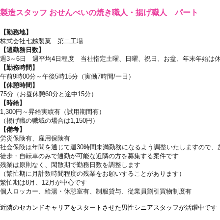
製造スタッフ おせんべいの焼き職人・揚げ職人 パート
【勤務地】
株式会社七越製菓 第二工場
【週勤務日数】
週3～6日 週平均4日程度 当社指定土曜、日曜、祝日、お盆、年末年始は
【勤務時間】
午前9時00分～午後5時15分（実働7時間/一日）
【休憩時間】
75分（お昼休憩60分と途中15分）
【時給】
1,300円～昇給実績有（試用期間有）
（揚げ職の職域の場合は1,150円）
【備考】
労災保険有、雇用保険有
社会保険は年間を通じて週30時間未満勤務になるよう調整いたしますので、
徒歩・自転車のみで通勤が可能な近隣の方を募集する案件です
残業は原則なく、閑散期で勤務日数を調整します
（繁忙期に月計数時間程度の残業をお願いすることがあります）
繁忙期は8月、12月が中心です
個人ロッカー、給湯・休憩室有、制服貸与、従業員割引買物制度有
近隣のセカンドキャリアをスタートさせた男性シニアスタッフが活躍中です