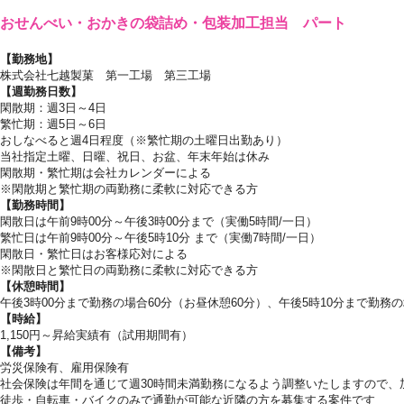
おせんべい・おかきの袋詰め・包装加工担当 パート
【勤務地】
株式会社七越製菓 第一工場 第三工場
【週勤務日数】
閑散期：週3日～4日
繁忙期：週5日～
6日
おしなべると週4日程度（※繁忙期の土曜日出勤あり）
当社指定土曜、日曜、祝日、お盆、年末年始は休み
閑散期・繁忙期は会社カレンダーによる
※閑散期と繁忙期の両勤務に柔軟に対応できる方
【勤務時間】
閑散日は午前9時00分～午後3時00分まで（実働5時間/一日）
繁忙日は午前9時00分～午後5時10分 まで（実働7時間/一日）
閑散日・繁忙日はお客様応対による
※閑散日と繁忙日の両勤務に柔軟に対応できる方
【休憩時間】
午後3時00分まで勤務の場合60分（お昼休憩60分）、午後5時10分まで勤務の
【時給】
1,150円～昇給実績有（試用期間有）
【備考】
労災保険有、雇用保険有
社会保険は年間を通じて週30時間未満勤務になるよう調整いたしますので、
徒歩・自転車・バイクのみで通勤が可能な近隣の方を募集する案件です